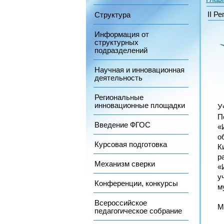
II Р
Структура
Информация от
структурных
подразделений
Научная и инновационная
деятельность
Региональные
инновационные площадки
У
П
Введение ФГОС
«
о
Курсовая подготовка
К
р
Механизм сверки
«
у
Конференции, конкурсы
м
Всероссийское
М
педагогическое собрание