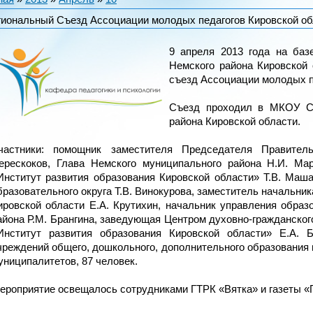
егиональный Съезд Ассоциации молодых педагогов Кировской о
9 апреля 2013 года на ба
Немского района Кировской 
съезд Ассоциации молодых п
Cъезд проходил в МКОУ С
района Кировской области.
частники: помощник заместителя Председателя Правител
ерескоков, Глава Немского муниципального района Н.И. М
Институт развития образования Кировской области» Т.В. Маша
бразовательного округа Т.В. Винокурова, заместитель начальни
ировской области Е.А. Крутихин, начальник управления образ
айона Р.М. Брангина, заведующая Центром духовно-гражданско
Институт развития образования Кировской области» Е.А. 
чреждений общего, дошкольного, дополнительного образования и
униципалитетов, 87 человек.
ероприятие освещалось сотрудниками ГТРК «Вятка» и газеты «