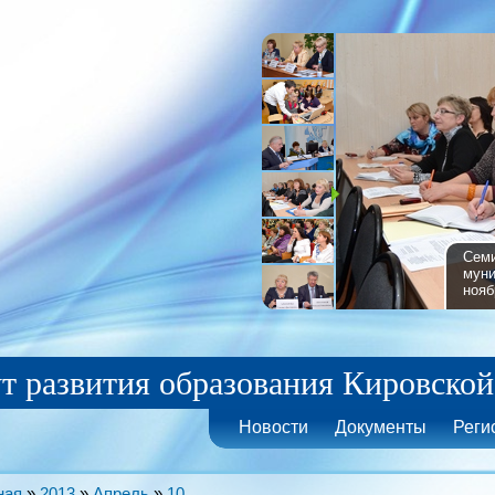
Семи
муни
нояб
т развития образования Кировской
Новости
Документы
Реги
ная
»
2013
»
Апрель
»
10