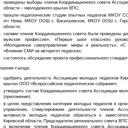
проведены выборы членов Координационного совета Ассоциа
области – «молодежного крыла» ВПС;
прошли педагогические студии опытных педагогов МКОУ 
пгт Нема, МКОУ ООШ с. Васильевское, МКОУ ООШ с. Горо
области;
силами членов Координационного совета были проведены ди
мужская профессия», «Первые шаги классного руков
«Молодежное самоуправление: мифы и реальность», «С 
«Влияние СМИ на авторитет педагога»;
состоялось обсуждение проекта профессионального стандарта
ешение съезда:
одобрить деятельность Ассоциации молодых педагогов Кир
крыла» ООО «Всероссийское педагогическое собрание»;
утвердить состав Координационного совета Ассоциации мол
(приложение);
в целях представления категории молодых педагогов в орга
управления, стимулирования деятельности членов Асс
активности молодых педагогов обратиться к заместите
Кировской области, Председателю регионального совета ВПС 
о включении членов Координационного совета Ассоциац