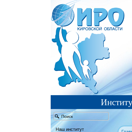
Институ
Наш институт
Глав