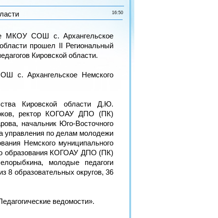
бласти
16:50
зе МКОУ СОШ с. Архангельское
области прошел II Региональный
едагогов Кировской области.
ОШ с. Архангельское Немского
ьства Кировской области Д.Ю.
арков, ректор КОГОАУ ДПО (ПК)
рова, начальник Юго-Восточного
ка управления по делам молодежи
ования Немского муниципального
го образования КОГОАУ ДПО (ПК)
Белорыбкина, молодые педагоги
з 8 образовательных округов, 36
Педагогические ведомости».