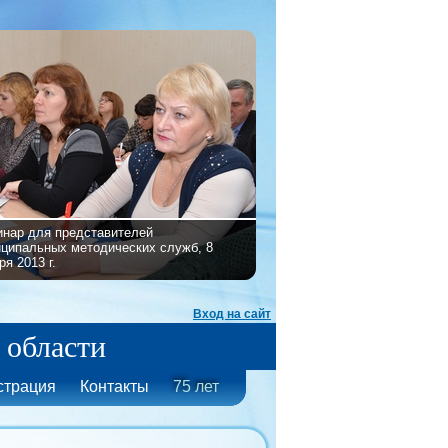
нар для представителей
ципальных методических служб, 8
ря 2013 г.
Вход на сайт
 области
страция
Контакты
75 лет